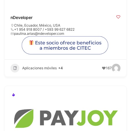
nDeveloper
Chile
,
Ecuador
,
México
,
USA
+1 954 918 8007 / +593 99 627 6822
paulina.arias@ndeveloper.com
Aplicaciones móviles
+4
167