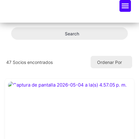
Oportunidades De Negocio
Radar Industria Tech EC
Search
47
Socios encontrados
Ordenar Por