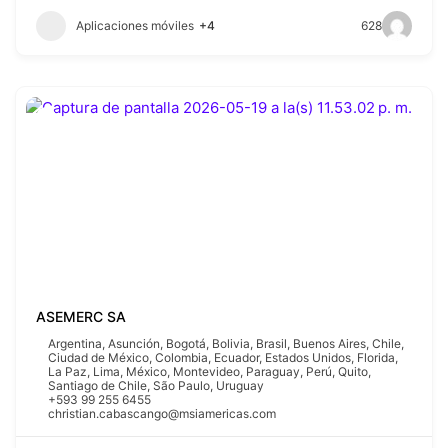
Aplicaciones móviles
+4
628
ASEMERC SA
Argentina
,
Asunción
,
Bogotá
,
Bolivia
,
Brasil
,
Buenos Aires
,
Chile
,
Ciudad de México
,
Colombia
,
Ecuador
,
Estados Unidos
,
Florida
,
La Paz
,
Lima
,
México
,
Montevideo
,
Paraguay
,
Perú
,
Quito
,
Santiago de Chile
,
São Paulo
,
Uruguay
+593 99 255 6455
christian.cabascango@msiamericas.com