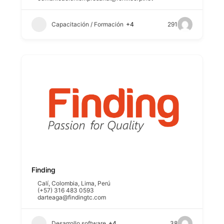
Capacitación / Formación
+4
291
Finding
Calí
,
Colombia
,
Lima
,
Perú
(+57) 316 483 0593
darteaga@findingtc.com
Desarrollo software
+4
38