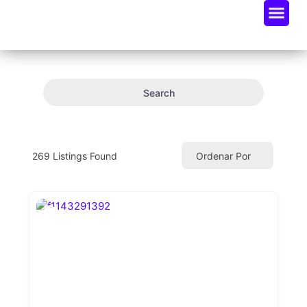
Oportunidades De Negocio
Radar Industria Tech EC
Search
269
Listings Found
Ordenar Por