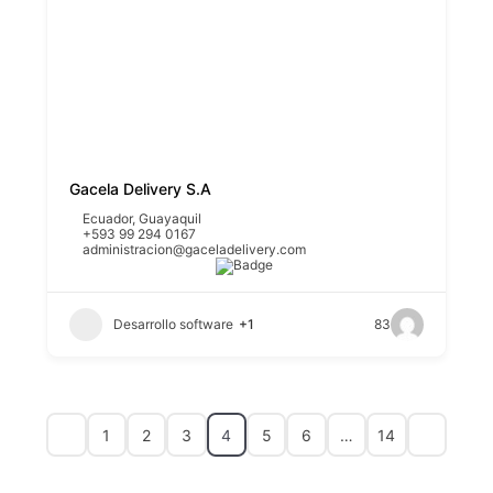
Gacela Delivery S.A
Ecuador
,
Guayaquil
+593 99 294 0167
administracion@gaceladelivery.com
Desarrollo software
+1
83
1
2
3
4
5
6
…
14