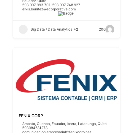
Ecuador
,
Quito
593 997 993 701; 593 997 748 927
elvis.benitez@ecorporativa.com
Big Data / Data Analytics
+2
206
FENIX CORP
Ambato
,
Cuenca
,
Ecuador
,
Ibarra
,
Latacunga
,
Quito
593984581278
comunicacion.empresarial@fenixcorp.net