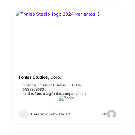
Fonles Studios, Corp.
Cuenca
,
Ecuador
,
Guayaquil
,
Quito
0992989693
matias.fonseca@fonlescompany.com
Desarrollo software
+2
186