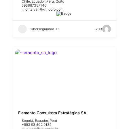
Chile
,
Ecuador
,
Perú
,
Quito
593987357140
jmontalvan@xrmcorp.com
Ciberseguridad
+1
203
Elemento Consultora Estratégica SA
Bogotá
,
Ecuador
,
Perú
+593 98 402 9184
evelasco@elemento.la