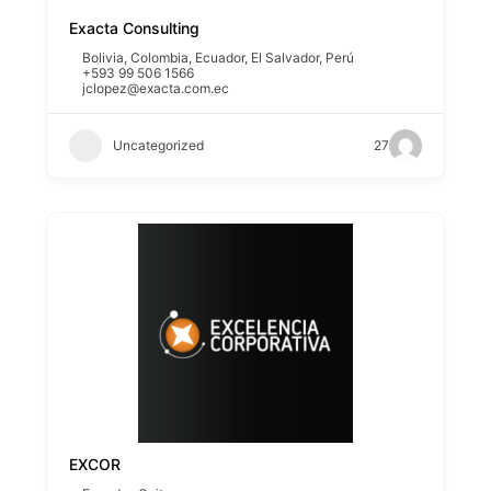
Exacta Consulting
Bolivia
,
Colombia
,
Ecuador
,
El Salvador
,
Perú
+593 99 506 1566
jclopez@exacta.com.ec
Uncategorized
27
EXCOR