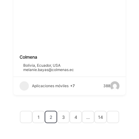
Colmena
Bolivia
,
Ecuador
,
USA
melanie.bayas@colmenas.ec
Aplicaciones móviles
+7
388
1
2
3
4
…
14