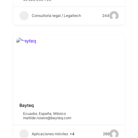
Consultoría legal / Legaltech
244
Bayteq
Ecuador
,
España
,
México
matilde.rosero@bayteq.com
Aplicaciones móviles
+4
269