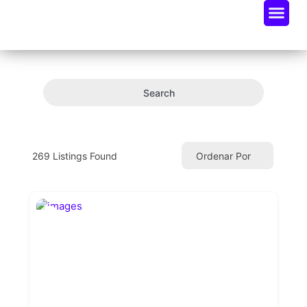
Oportunidades De Negocio
Radar Industria Tech EC
Search
269
Listings Found
Ordenar Por