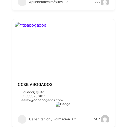
Aplicaciones móviles
+3
227
CC&B ABOGADOS
Ecuador
,
Quito
593999733091
aaray@ccbabogados.com
Capacitación / Formación
+2
204