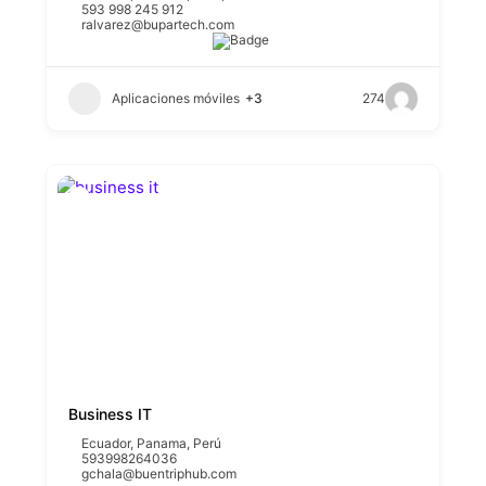
593 998 245 912
ralvarez@bupartech.com
Aplicaciones móviles
+3
274
Business IT
Ecuador
,
Panama
,
Perú
593998264036
gchala@buentriphub.com