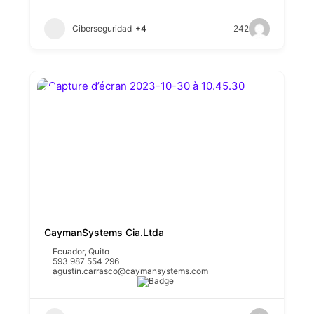
Ciberseguridad
+4
242
CaymanSystems Cia.Ltda
Ecuador
,
Quito
593 987 554 296
agustin.carrasco@caymansystems.com