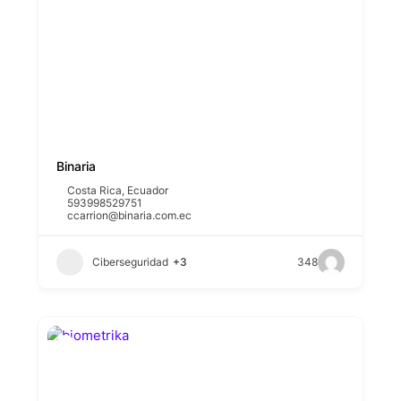
Binaria
Costa Rica
,
Ecuador
593998529751
ccarrion@binaria.com.ec
Ciberseguridad
+3
348