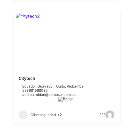
Citytech
Ecuador
,
Guayaquil
,
Quito
,
Riobamba
593981568086
andrea.roldan@corposur.com.ec
Ciberseguridad
+2
222