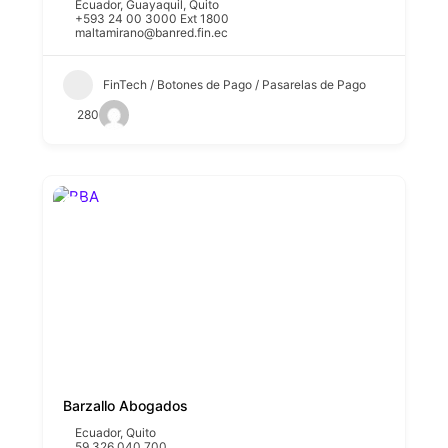
Ecuador
,
Guayaquil
,
Quito
+593 24 00 3000 Ext 1800
maltamirano@banred.fin.ec
FinTech / Botones de Pago / Pasarelas de Pago
280
Barzallo Abogados
Ecuador
,
Quito
59 326 040 700