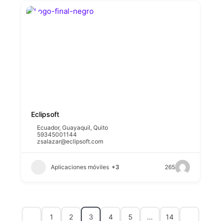
Eclipsoft
Ecuador
,
Guayaquil
,
Quito
59345001144
zsalazar@eclipsoft.com
Aplicaciones móviles
+3
265
1
2
3
4
5
…
14