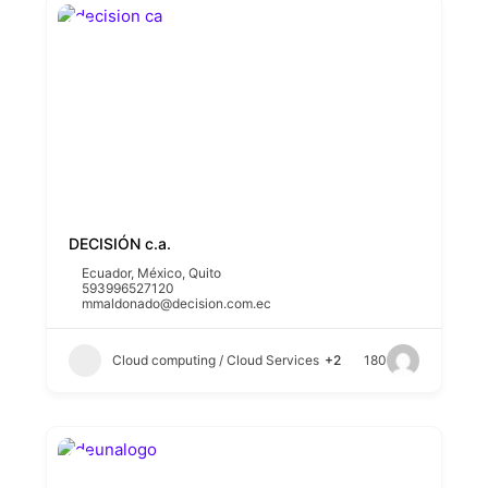
DECISIÓN c.a.
Ecuador
,
México
,
Quito
593996527120
mmaldonado@decision.com.ec
Cloud computing / Cloud Services
+2
180