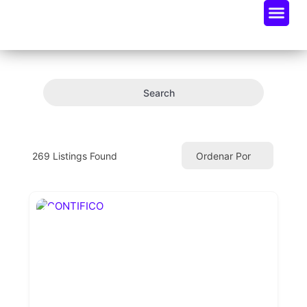
Oportunidades De Negocio
Radar Industria Tech EC
Search
269
Listings Found
Ordenar Por