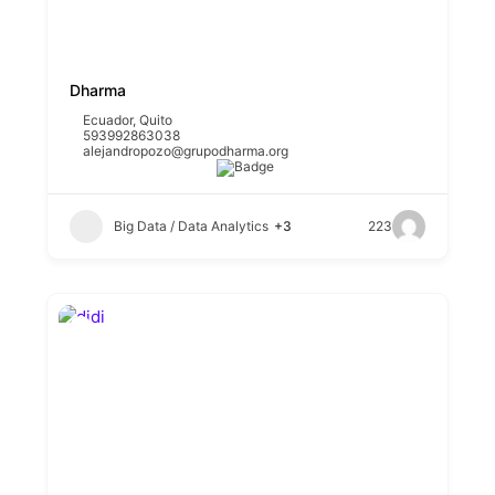
Dharma
Ecuador
,
Quito
593992863038
alejandropozo@grupodharma.org
Big Data / Data Analytics
+3
223