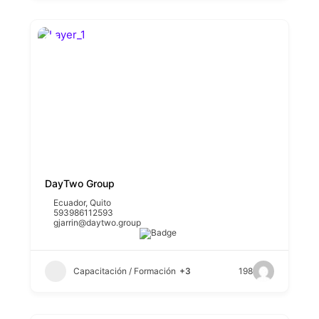
DayTwo Group
Ecuador
,
Quito
593986112593
gjarrin@daytwo.group
Capacitación / Formación
+3
198