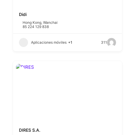
Didi
Hong Kong
,
Wanchai
85 224 129 838
Aplicaciones móviles
+1
311
DIRES S.A.