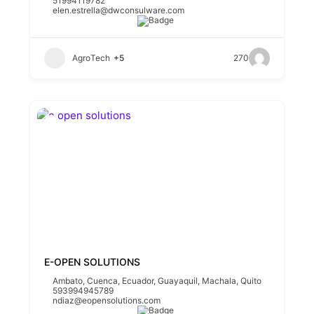
51994119782
elen.estrella@dwconsulware.com
AgroTech
+5
270
E-OPEN SOLUTIONS
Ambato
,
Cuenca
,
Ecuador
,
Guayaquil
,
Machala
,
Quito
593994945789
ndiaz@eopensolutions.com