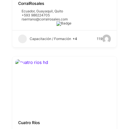
CorralRosales
Ecuador
,
Guayaquil
,
Quito
+593 986224705
rserrrano@corralrosales.com
Capacitación / Formación
+4
119
Cuatro Ríos