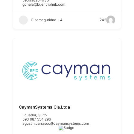
593998264036
gchala@buentriphub.com
Ciberseguridad
+4
242
CaymanSystems Cia.Ltda
Ecuador
,
Quito
593 987 554 296
agustin.carrasco@caymansystems.com