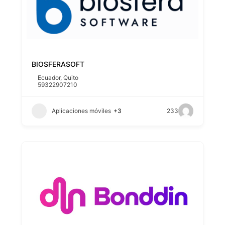
BIOSFERASOFT
Ecuador
,
Quito
59322907210
Aplicaciones móviles
+3
233