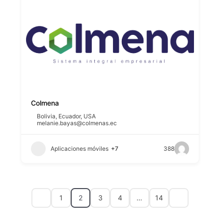
Colmena
Bolivia
,
Ecuador
,
USA
melanie.bayas@colmenas.ec
Aplicaciones móviles
+7
388
1
2
3
4
…
14