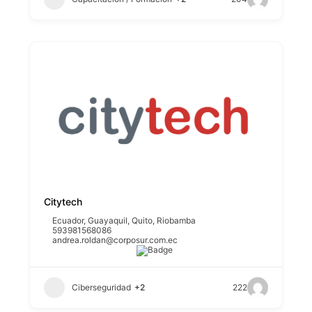
Citytech
Ecuador
,
Guayaquil
,
Quito
,
Riobamba
593981568086
andrea.roldan@corposur.com.ec
Ciberseguridad
+2
222