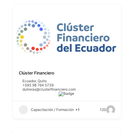
Clúster Financiero
Ecuador
,
Quito
+593 98 764 5739
dutreras@clusterfinanciero.com
Capacitación / Formación
+1
120