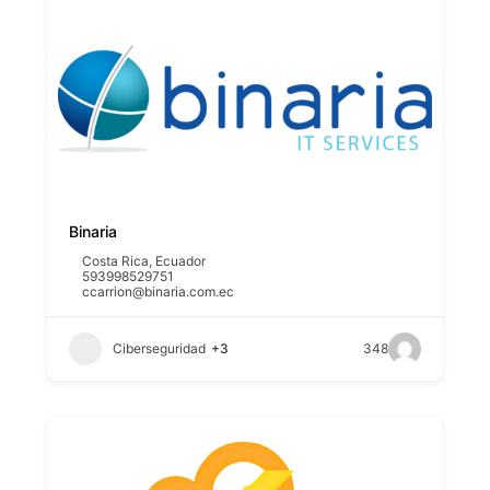
Binaria
Costa Rica
,
Ecuador
593998529751
ccarrion@binaria.com.ec
Ciberseguridad
+3
348