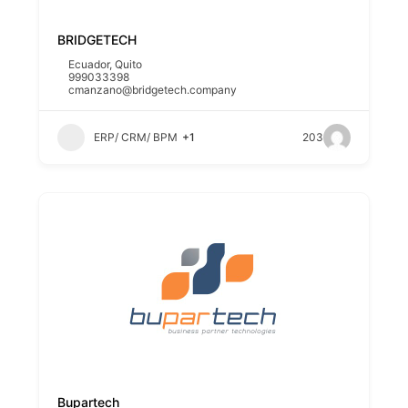
BRIDGETECH
Ecuador
,
Quito
999033398
cmanzano@bridgetech.company
ERP/ CRM/ BPM
+1
203
Bupartech