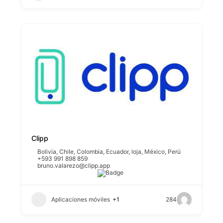
Clipp
Bolivia
,
Chile
,
Colombia
,
Ecuador
,
loja
,
México
,
Perú
+593 991 898 859
bruno.valarezo@clipp.app
Aplicaciones móviles
+1
284