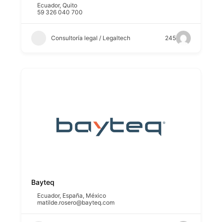
Ecuador
,
Quito
59 326 040 700
Consultoría legal / Legaltech
245
Bayteq
Ecuador
,
España
,
México
matilde.rosero@bayteq.com