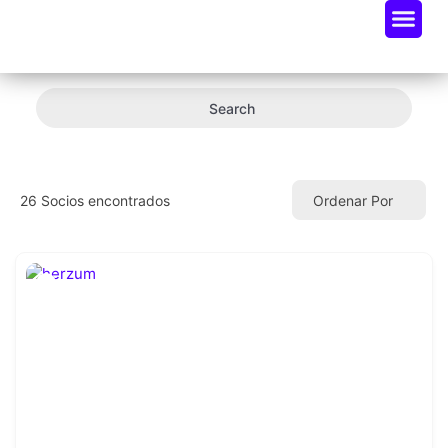
Oportunidades De Negocio
Radar Industria Tech EC
Search
26
Socios encontrados
Ordenar Por