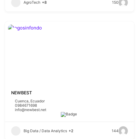
AgroTech
+8
150
NEWBEST
Cuenca
,
Ecuador
0984671698
info@newbest.net
Big Data / Data Analytics
+2
144