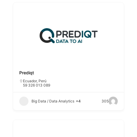
Prediqt
Ecuador
,
Perú
59 326 013 089
Big Data / Data Analytics
+4
305