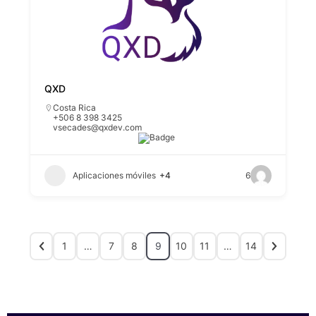
QXD
Costa Rica
+506 8 398 3425
vsecades@qxdev.com
Aplicaciones móviles
+4
6
1
…
7
8
9
10
11
…
14
SPONSORS 2026