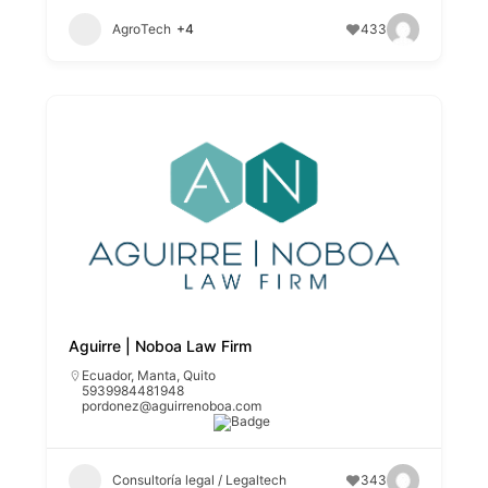
AgroTech
+4
433
Aguirre | Noboa Law Firm
Ecuador
,
Manta
,
Quito
5939984481948
pordonez@aguirrenoboa.com
Consultoría legal / Legaltech
343