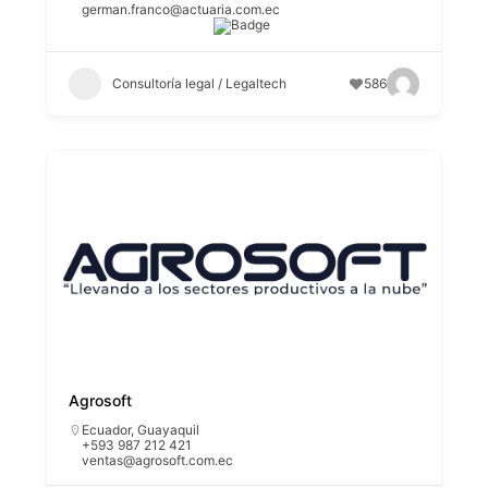
german.franco@actuaria.com.ec
Consultoría legal / Legaltech
586
Agrosoft
Ecuador
,
Guayaquil
+593 987 212 421
ventas@agrosoft.com.ec