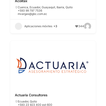
Acolitax
Cuenca
,
Ecuador
,
Guayaquil
,
Ibarra
,
Quito
+593 99 797 7536
mvargas@gbc.com.ec
Aplicaciones móviles
+3
344
Actuaria Consultores
Ecuador
,
Quito
+593 23 923 400 ext 600