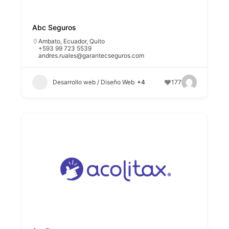
Abc Seguros
Ambato
,
Ecuador
,
Quito
+593 99 723 5539
andres.ruales@garantecseguros.com
Desarrollo web / Diseño Web
+4
177