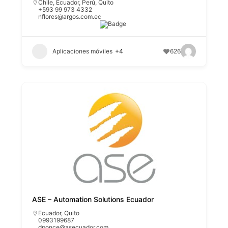
Chile
,
Ecuador
,
Perú
,
Quito
+593 99 973 4332
nflores@argos.com.ec
Aplicaciones móviles
+4
626
ASE – Automation Solutions Ecuador
Ecuador
,
Quito
0993199687
dponce@asecuador.com