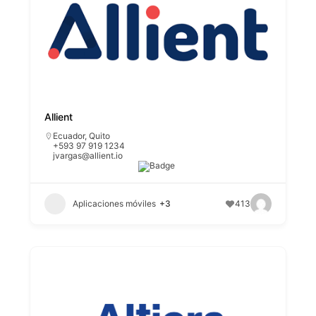
Allient
Ecuador
,
Quito
+593 97 919 1234
jvargas@allient.io
Aplicaciones móviles
+3
413