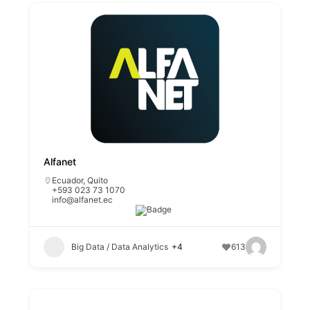
Alfanet
Ecuador
,
Quito
+593 023 73 1070
info@alfanet.ec
Big Data / Data Analytics
+4
613