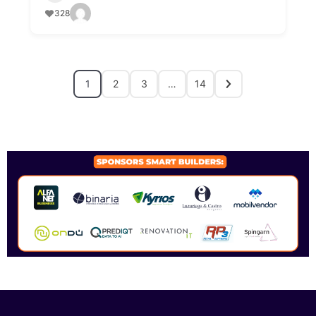
328
1
2
3
…
14
SPONSORS 2026