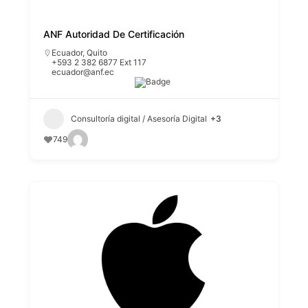
ANF Autoridad De Certificación
Ecuador
,
Quito
+593 2 382 6877 Ext 117
ecuador@anf.ec
Consultoría digital / Asesoría Digital
+3
749