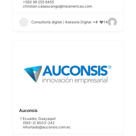
+593 99 255 6455
christian.cabascango@msiamericas.com
Consultoría digital / Asesoría Digital
+4
14
Auconsis
Ecuador
,
Guayaquil
(593-2) 6003-242
mhurtado@auconsis.com.ec